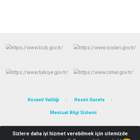
Kocaeli Valiliği
Resmi Gazete
Mevzuat Bilgi Sistemi
Fatih Sultan Mehmet Mah, Kent Meydanı Sok. No:1, 41250
Sizlere daha iyi hizmet verebilmek için sitemizde
Kartepe/KOCAELİ