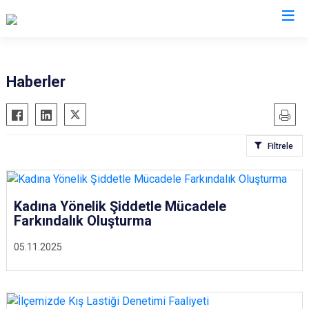
Kocaeli
Haberler
Gebze
Başiskele
Gölcük
Darıca
Filtrele
Kandıra
Çayırova
Karamürsel
Dilovası
Körfez
İzmit
Kadına Yönelik Şiddetle Mücadele
Derince
Kartepe
Farkındalık Oluşturma
05.11.2025