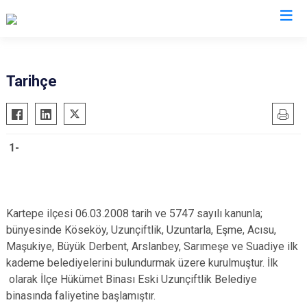
Kocaeli
Tarihçe
Gebze
Başiskele
Gölcük
Darıca
1-
Kandıra
Çayırova
Karamürsel
Dilovası
Körfez
İzmit
Kartepe ilçesi 06.03.2008 tarih ve 5747 sayılı kanunla;
Derince
Kartepe
bünyesinde Köseköy, Uzunçiftlik, Uzuntarla, Eşme, Acısu,
Maşukiye, Büyük Derbent, Arslanbey, Sarımeşe ve Suadiye ilk
kademe belediyelerini bulundurmak üzere kurulmuştur. İlk
olarak İlçe Hükümet Binası Eski Uzunçiftlik Belediye
binasında faliyetine başlamıştır.