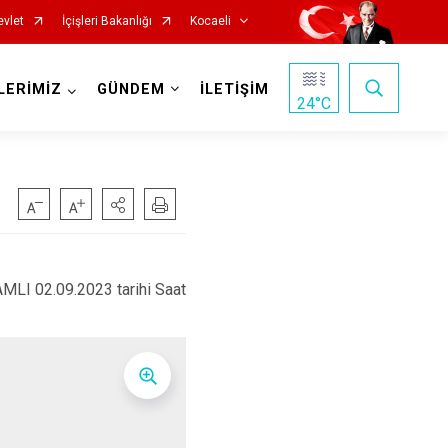
evlet
İçişleri Bakanlığı
Kocaeli
LERİMİZ
GÜNDEM
İLETİŞİM
24
°C
MLI 02.09.2023 tarihi Saat
Başiskele
Darıca
Çayırova
Dilovası