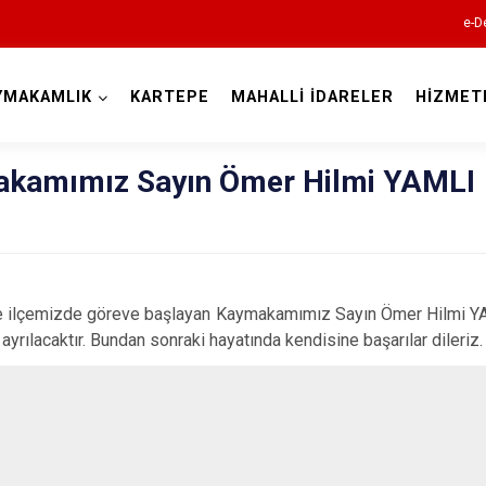
e-D
YMAKAMLIK
KARTEPE
MAHALLİ İDARELER
HİZMET
Kocaeli
akamımız Sayın Ömer Hilmi YAMLI
de ilçemizde göreve başlayan Kaymakamımız Sayın Ömer Hilmi YA
ayrılacaktır. Bundan sonraki hayatında kendisine başarılar dileriz.
Gebze
Gölcük
Kandıra
Karamürsel