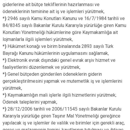
giderlerine ait bütçe tekliflerinin hazırlanması ve
ödeneklerinin teminine ait iş ve işlemleri yürütmek,
*)
2946 sayılı Kamu Konutları Kanunu ve 16/7/1984 tarihli ve
84/8345 sayılı Bakanlar Kurulu Kararıyla yürürlüğe giren Kamu
Konutları Yönetmeliği hükümlerine göre Kaymakamlığa ait
lojmanlarla ilgili işlemleri yürütmek,
*)
Hükümet konağı ve birim binalarında 2893 sayılı Türk
Bayrağı Kanunu hükümlerinin uygulamasını sağlamak,
*)
Elektronik evrak dışındaki genel evrak arşiv hizmet ve
faaliyetlerini düzenlemek ve yürütmek,
*)
Genel bütçeden gönderilen ödeneklerin giderin
gerçekleştirilmesini yapmak ve mutemetlik iş ve işlemlerini
yürütmek,
*)
Kaymakamlığın mali işlerle ilgili hizmetlerini yürütmek;
Ödenek taleplerini yapmak,
*)
28/12/2006 tarihli ve 2006/11545 sayılı Bakanlar Kurulu
Kararıyla yürürlüğe giren Taşınır Mal Yönetmeliği gereğince
yapılacak iş ve işlemler ile valilik ve birimler için gerekli araç,
gereç ve malzemenin temini, kayıtlarının tutulması ve ihtiyaç