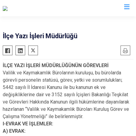
Kocaeli
İlçe Yazı İşleri Müdürlüğü
Gebze
Başiskele
Gölcük
Darıca
İLÇE YAZI İŞLERİ MÜDÜRLÜĞÜNÜN GÖREVLERİ
Kandıra
Çayırova
Valilik ve Kaymakamlık Bürolarının kuruluşu, bu bürolarda
Karamürsel
Dilovası
görevli personelin statüsü, görev, yetki ve sorumlulukları;
Körfez
İzmit
5442 sayılı İl İdaresi Kanunu ile bu kanunun ek ve
değişikliklerine dair ve 3152 sayılı İçişleri Bakanlığı Teşkilat
Derince
Kartepe
ve Görevleri Hakkında Kanunun ilgili hükümlerine dayanılarak
hazırlanan “Valilik ve Kaymakamlık Büroları Kuruluş Görev ve
Çalışma Yönetmeliği” ile belirlenmiştir.
I-EVRAK VE İŞLEMLER:
A) EVRAK: