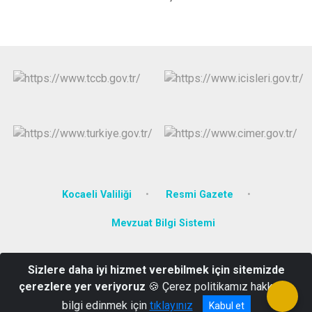
Kocaeli Valiliği
Resmi Gazete
Mevzuat Bilgi Sistemi
Fatih Sultan Mehmet Mah, Kent Meydanı Sok. No:1, 41250
Sizlere daha iyi hizmet verebilmek için sitemizde
Kartepe/KOCAELİ
çerezlere yer veriyoruz
🍪 Çerez politikamız hakkında
0 (262) 371 33 04
bilgi edinmek için
tıklayınız
Kabul et