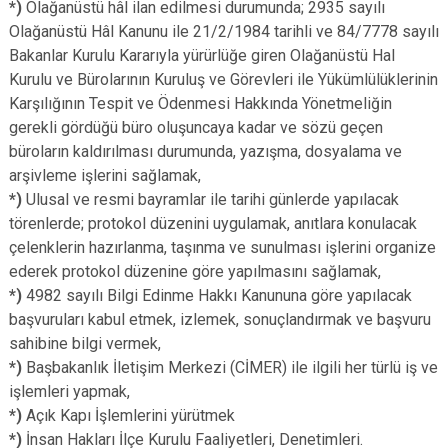
*)
Olağanüstü hâl ilan edilmesi durumunda; 2935 sayılı
Olağanüstü Hâl Kanunu ile 21/2/1984 tarihli ve 84/7778 sayılı
Bakanlar Kurulu Kararıyla yürürlüğe giren Olağanüstü Hal
Kurulu ve Bürolarının Kuruluş ve Görevleri ile Yükümlülüklerinin
Karşılığının Tespit ve Ödenmesi Hakkında Yönetmeliğin
gerekli gördüğü büro oluşuncaya kadar ve sözü geçen
büroların kaldırılması durumunda, yazışma, dosyalama ve
arşivleme işlerini sağlamak,
*)
Ulusal ve resmi bayramlar ile tarihi günlerde yapılacak
törenlerde; protokol düzenini uygulamak, anıtlara konulacak
çelenklerin hazırlanma, taşınma ve sunulması işlerini organize
ederek protokol düzenine göre yapılmasını sağlamak,
*)
4982 sayılı Bilgi Edinme Hakkı Kanununa göre yapılacak
başvuruları kabul etmek, izlemek, sonuçlandırmak ve başvuru
sahibine bilgi vermek,
*)
Başbakanlık İletişim Merkezi (CİMER) ile ilgili her türlü iş ve
işlemleri yapmak,
*)
Açık Kapı İşlemlerini yürütmek
*)
İnsan Hakları İlçe Kurulu Faaliyetleri, Denetimleri.