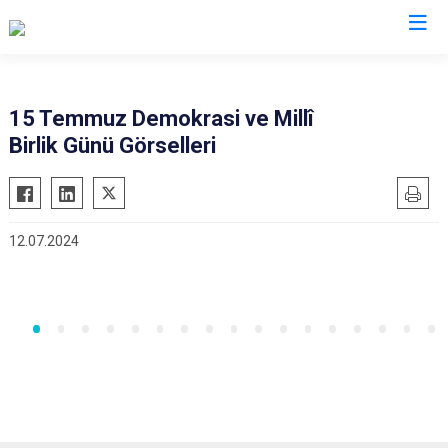
Kocaeli
15 Temmuz Demokrasi ve Millî
Birlik Günü Görselleri
Gebze
Başiskele
Gölcük
Darıca
Kandıra
Çayırova
12.07.2024
Karamürsel
Dilovası
Körfez
İzmit
Derince
Kartepe