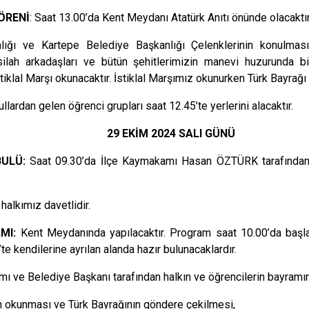
Körfez
ÖRENİ
:
Saat 13.00’da Kent Meydanı
Atatürk Anıtı önünde olacaktır
Derince
ığı ve Kartepe Belediye Başkanlığı Çelenklerinin konulma
ilah arkadaşları ve bütün şehitlerimizin manevi huzurunda b
iklal Marşı okunacaktır. İstiklal Marşımız okunurken Türk Bayrağı
llardan gelen öğrenci grupları saat 12.45’te yerlerini alacaktır.
29 EKİM 2024 SALI GÜNÜ
ULÜ:
Saat 09.30’da İlçe Kaymakamı Hasan ÖZTÜRK tarafınd
halkımız davetlidir.
I:
Kent Meydanında yapılacaktır. Program saat 10.00’da başlay
te kendilerine ayrılan alanda hazır bulunacaklardır.
 ve Belediye Başkanı tarafından halkın ve öğrencilerin bayramın
ın okunması ve Türk Bayrağının göndere çekilmesi,