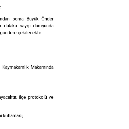
İzmit
.
Kartepe
sından sonra Büyük Önder
ir dakika saygı duruşunda
 göndere çekilecektir.
an Kaymakamlık Makamında
acaktır. İlçe protokolü ve
ı kutlaması,