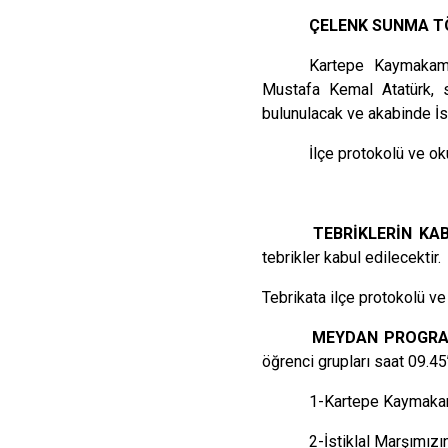
ÇELENK SUNMA T
Kartepe Kaymakaml
Mustafa Kemal Atatürk, s
bulunulacak ve akabinde İst
İlçe protokolü ve oku
TEBRİKLERİN KAB
tebrikler kabul edilecektir.
Tebrikata ilçe protokolü ve 
MEYDAN PROGRAM
öğrenci grupları saat 09.45’
1-Kartepe Kaymakamı
2-İstiklal Marşımız