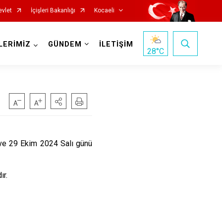
evlet
İçişleri Bakanlığı
Kocaeli
LERİMİZ
GÜNDEM
İLETİŞİM
28
°C
e 29 Ekim 2024 Salı günü
Başiskele
ır.
Darıca
Çayırova
Dilovası