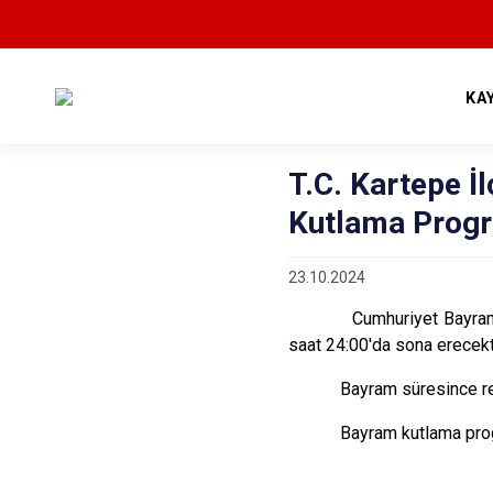
KA
T.C. Kartepe İ
Kutlama Prog
23.10.2024
Cumhuriyet Bayramı Töre
saat 24:00'da sona erecekti
Bayram süresince res
Bayram kutlama prog