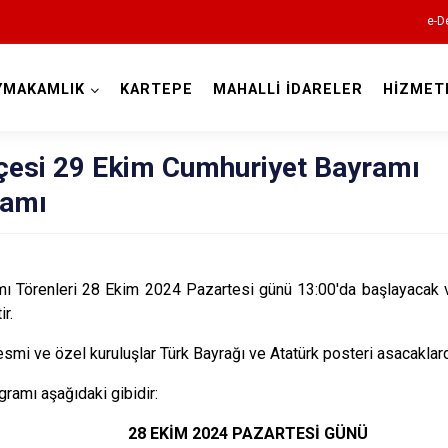
e-D
YMAKAMLIK
KARTEPE
MAHALLİ İDARELER
HİZMET
Kocaeli
lçesi 29 Ekim Cumhuriyet Bayramı
ramı
nleri 28 Ekim 2024 Pazartesi günü 13:00'da başlayacak v
r.
Gebze
mi ve özel kuruluşlar Türk Bayrağı ve Atatürk posteri asacaklard
Gölcük
ramı aşağıdaki gibidir:
Kandıra
Karamürsel
28 EKİM 2024 PAZARTESİ GÜNÜ