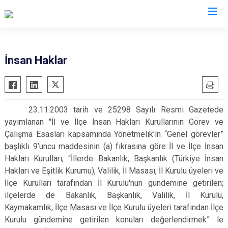
Kocaeli
İnsan Haklar
Gebze
Başiskele
Gölcük
Darıca
23.11.2003 tarih ve 25298 Sayılı Resmi Gazetede
Kandıra
Çayırova
yayımlanan "İl ve İlçe İnsan Hakları Kurullarının Görev ve
Karamürsel
Dilovası
Çalışma Esasları kapsamında Yönetmelik'in “Genel görevler”
Körfez
İzmit
başlıklı 9’uncu maddesinin (a) fıkrasına göre İl ve İlçe İnsan
Hakları Kurulları, “İllerde Bakanlık, Başkanlık (Türkiye İnsan
Derince
Kartepe
Hakları ve Eşitlik Kurumu), Valilik, İl Masası, İl Kurulu üyeleri ve
İlçe Kurulları tarafından İl Kurulu'nun gündemine getirilen;
ilçelerde de Bakanlık, Başkanlık, Valilik, İl Kurulu,
Kaymakamlık, İlçe Masası ve İlçe Kurulu üyeleri tarafından İlçe
Kurulu gündemine getirilen konuları değerlendirmek” le